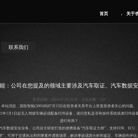
首页
关于
联系我们
能：公司在您提及的领域主要涉及汽车取证、汽车数据
发布日期：2024-07-29 16:30 点击次数：123
本站消息，国投智能(300188)07月15日在投资者关系平台上答复投资者关心的问题。
22年1月1日起无人驾驶车辆必须配备EDR设备，请问贵私是否有操作系统或者EDR
进行布局？
车数据安全业务。公司自主研发打造的便携装备“汽车取证大师”，支持EDR、ECU、
师”，可用于交通执法和刑事案件调查场景，解决事故成因分析和鉴定、车辆损伤评估